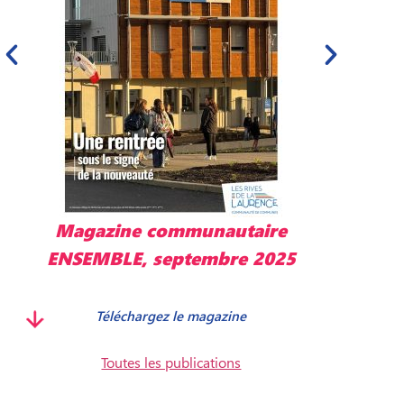
unautaire
Magazine communauta
embre 2025
ENSEMBLE, mai 202
 magazine
Télécharger le magazine
Toutes les publications