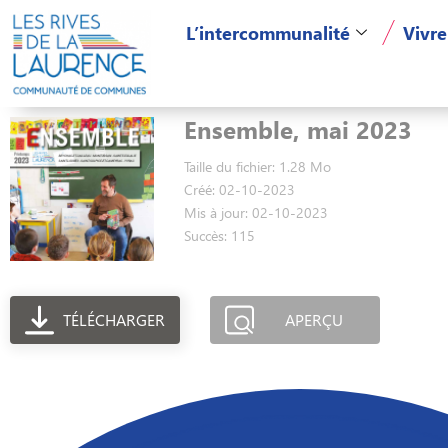
L’intercommunalité
Vivre
Ensemble, mai 2023
Taille du fichier: 1.28 Mo
Créé: 02-10-2023
Mis à jour: 02-10-2023
Succès: 115
TÉLÉCHARGER
APERÇU