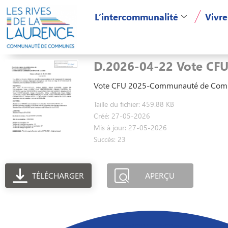
L’intercommunalité
Vivre
D.2026-04-22 Vote CF
Vote CFU 2025-Communauté de Co
Taille du fichier: 459.88 KB
Créé: 27-05-2026
Mis à jour: 27-05-2026
Succès: 23
TÉLÉCHARGER
APERÇU