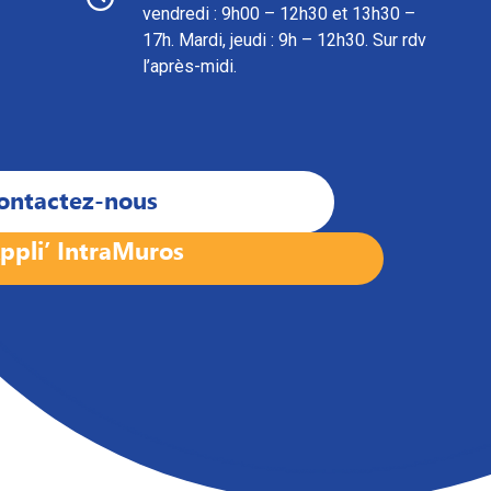
vendredi : 9h00 – 12h30 et 13h30 –
17h. Mardi, jeudi : 9h – 12h30. Sur rdv
l’après-midi.
ontactez-nous
ppli’ IntraMuros