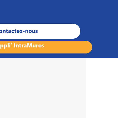
ontactez-nous
ppli’ IntraMuros