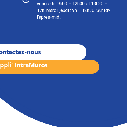
vendredi : 9h00 – 12h30 et 13h30 –
17h. Mardi, jeudi : 9h – 12h30. Sur rdv
l’après-midi.
ontactez-nous
ppli’ IntraMuros