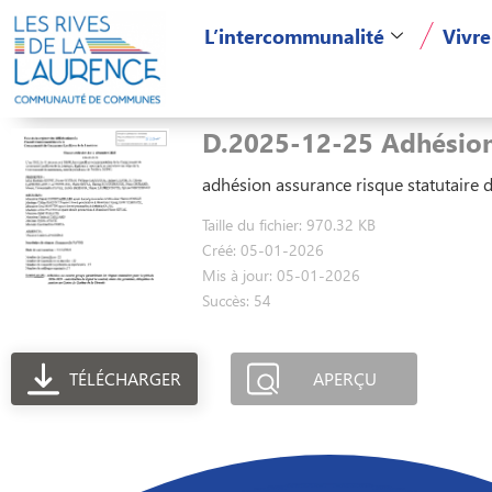
L’intercommunalité
Vivre
D.2025-12-25 Adhésion 
adhésion assurance risque statutaire 
Taille du fichier: 970.32 KB
Créé: 05-01-2026
Mis à jour: 05-01-2026
Succès: 54
TÉLÉCHARGER
APERÇU