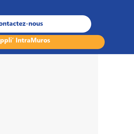
ontactez-nous
ppli’ IntraMuros