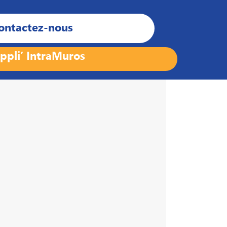
ontactez-nous
ppli’ IntraMuros