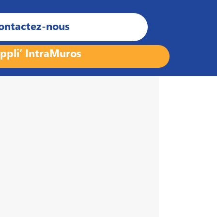
ontactez-nous
ppli’ IntraMuros