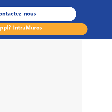
ontactez-nous
ppli’ IntraMuros