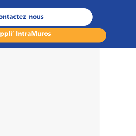
ontactez-nous
ppli’ IntraMuros