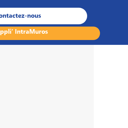
ontactez-nous
ppli’ IntraMuros