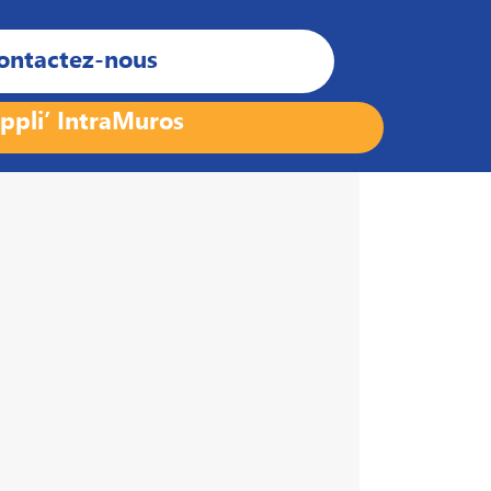
ontactez-nous
ppli’ IntraMuros