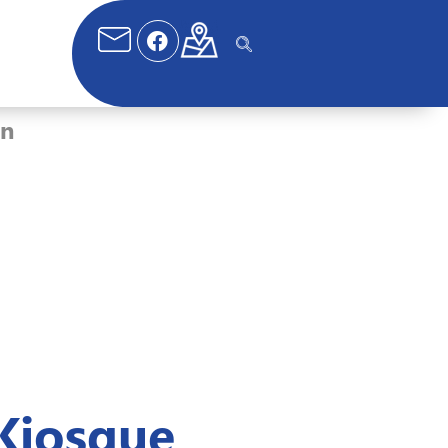
on
Kiosque