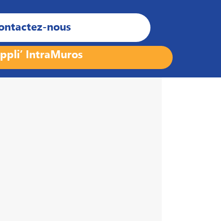
ontactez-nous
ppli’ IntraMuros