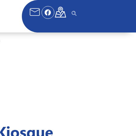
n
Kiosque