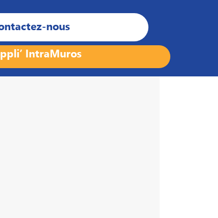
ontactez-nous
ppli’ IntraMuros