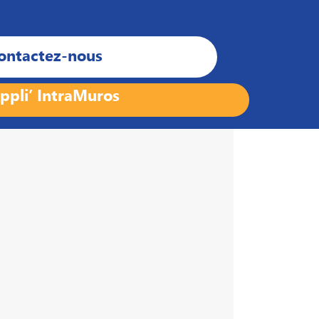
ontactez-nous
ppli’ IntraMuros