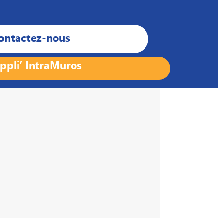
ontactez-nous
ppli’ IntraMuros