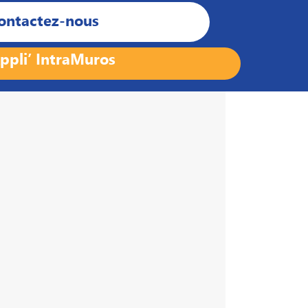
ontactez-nous
ppli’ IntraMuros