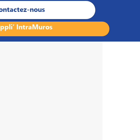
ontactez-nous
ppli’ IntraMuros