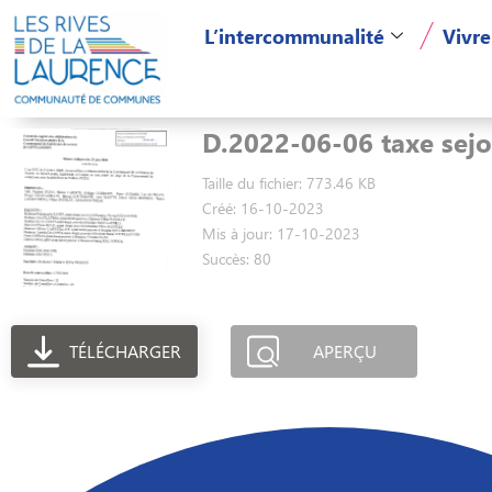
L’intercommunalité
Vivre
D.2022-06-06 taxe sejo
Taille du fichier: 773.46 KB
Créé: 16-10-2023
Mis à jour: 17-10-2023
Succès: 80
TÉLÉCHARGER
APERÇU