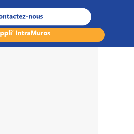
ontactez-nous
ppli’ IntraMuros