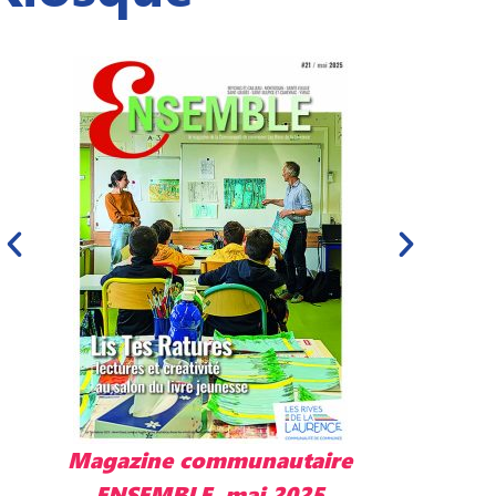
Magazine communautaire
M
ENSEMBLE, mai 2025