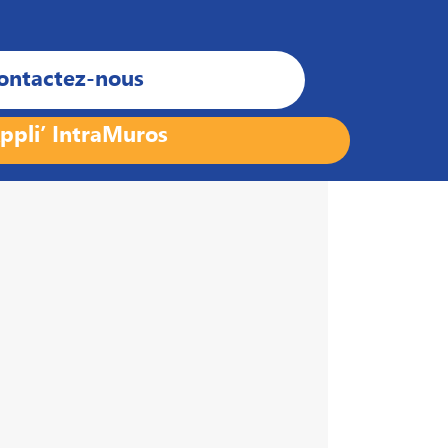
ontactez-nous
ppli’ IntraMuros