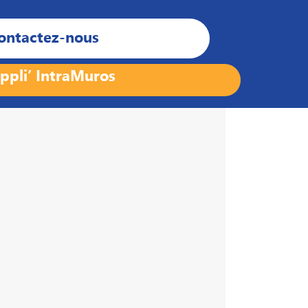
ontactez-nous
ppli’ IntraMuros