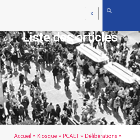
X
Liste des articles
Accueil
»
Kiosque
»
PCAET
»
Délibérations
»