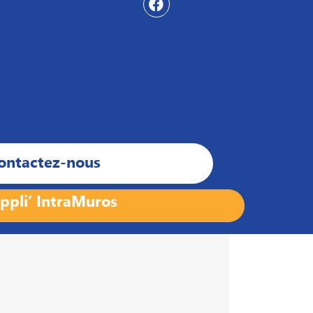
ontactez-nous
ppli’ IntraMuros