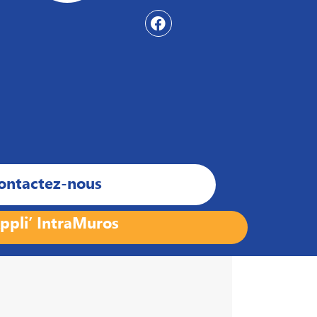
ontactez-nous
ppli’ IntraMuros