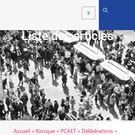
X
Liste des articles
Accueil
»
Kiosque
»
PCAET
»
Délibérations
»