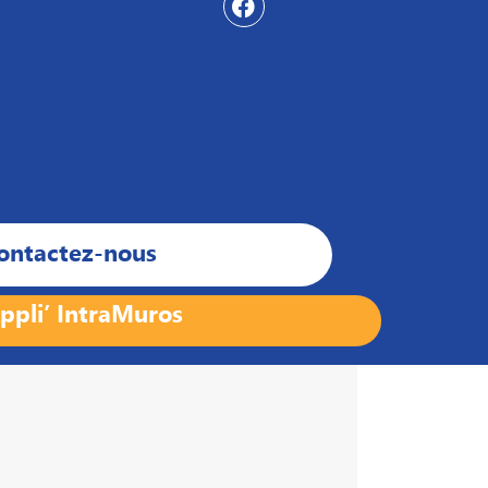
ontactez-nous
ppli’ IntraMuros