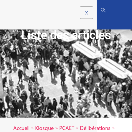
X
Liste des articles
Accueil
»
Kiosque
»
PCAET
»
Délibérations
»