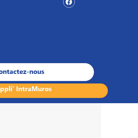
ontactez-nous
ppli’ IntraMuros