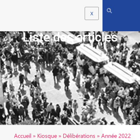
X
Liste des articles
Accueil
»
Kiosque
»
Délibérations
»
Année 2022