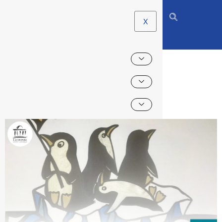
X
TERRE !