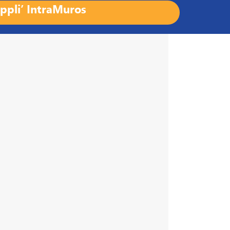
ppli’ IntraMuros