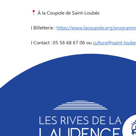
À la Coupole de Saint-Loubès
ℹ Billetterie :
https://www.lacoupole.org/programma
ℹ Contact : 05 56 68 67 06 ou
culture@saint-loubes