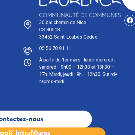
30 bis chemin de Nice
CS 80018
33452 Saint-Loubès Cedex
05 56 78 91 11
À partir du 1er mars : l
undi, mercredi,
vendredi : 9h00 – 12h30 et 13h30 –
17h. Mardi, jeudi : 9h – 12h30. Sur rdv
l’après-midi.
ontactez-nous
ppli’ IntraMuros