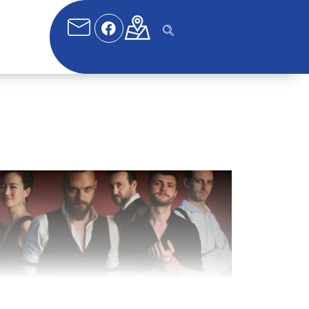
fice 365
Outlook Live