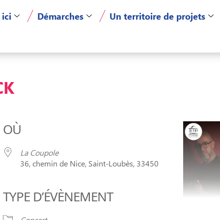
 ici
Démarches
Un territoire de projets
CK
OÙ
La Coupole
36, chemin de Nice, Saint-Loubès, 33450
TYPE D’ÉVÈNEMENT
er Google
iCalendar
Of
Concert