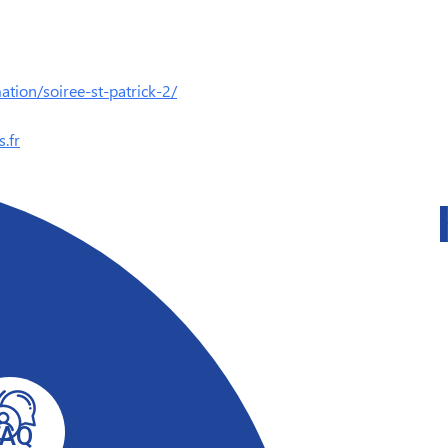
tion/soiree-st-patrick-2/
.fr
FAQ