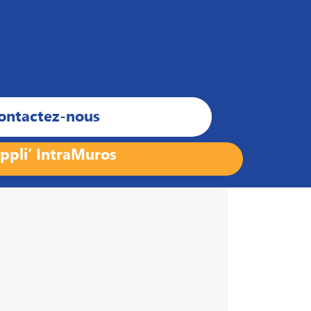
ontactez-nous
ppli’ IntraMuros