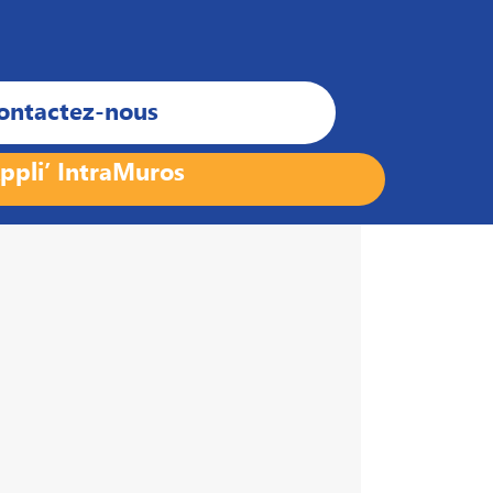
ontactez-nous
ppli’ IntraMuros