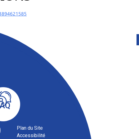
63894621585
FAQ
Plan du Site
Accessibilité