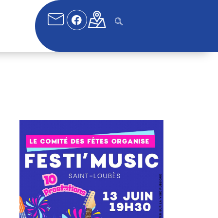
fice 365
Outlook Live