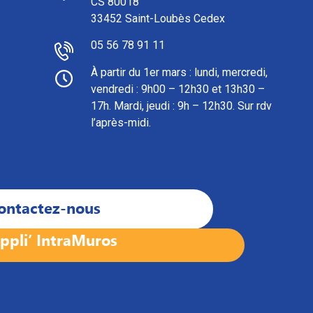
CS 80018
33452 Saint-Loubès Cedex
05 56 78 91 11
À partir du 1er mars : l
undi, mercredi,
vendredi : 9h00 – 12h30 et 13h30 –
17h. Mardi, jeudi : 9h – 12h30. Sur rdv
l’après-midi.
ontactez-nous
ppli’ IntraMuros