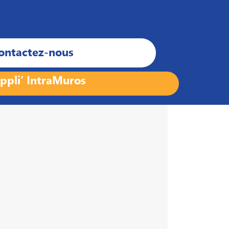
ontactez-nous
ppli’ IntraMuros