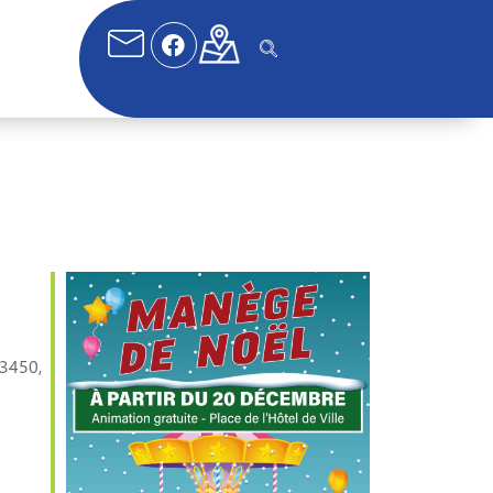
33450,
fice 365
Outlook Live