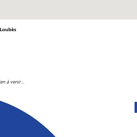
-Loubès
ien à venir…