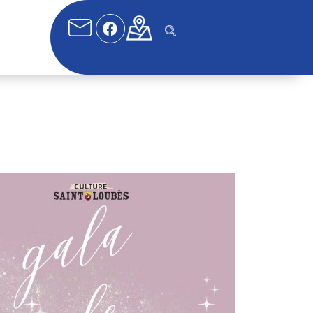
fice 365
Outlook Live