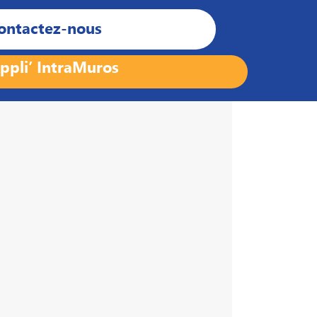
ontactez-nous
ppli’ IntraMuros