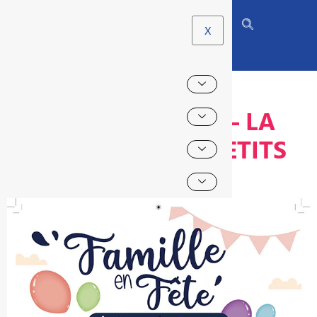
X
FAMILLES EN FÊTE – LA
LUDO DES TOUT-PETITS