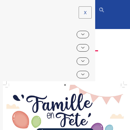
X
FAMILLES EN FÊTE –
BABY CIRCUS