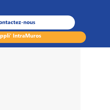
ontactez-nous
ppli’ IntraMuros