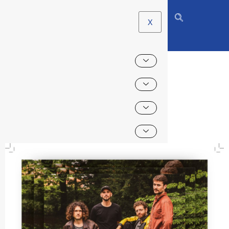
X
CONCERT GRATUIT
« SROKA »