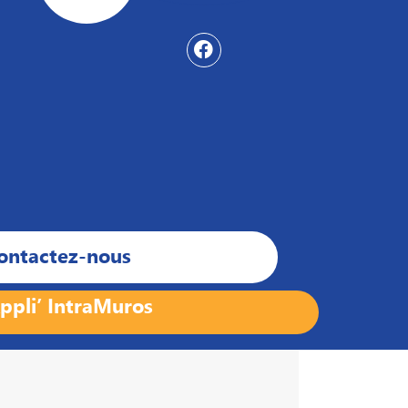
ontactez-nous
ppli’ IntraMuros