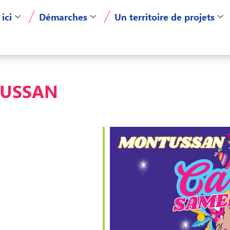
 ici
Démarches
Un territoire de projets
TUSSAN
er Google
iCalendar
Of