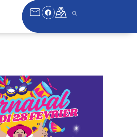
fice 365
Outlook Live