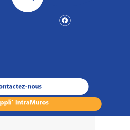
ontactez-nous
ppli’ IntraMuros