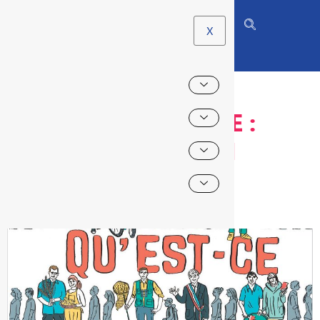
X
AU CINÉ-ENSEMBLE :
“QU’EST-CE QU’ON
ATTEND”