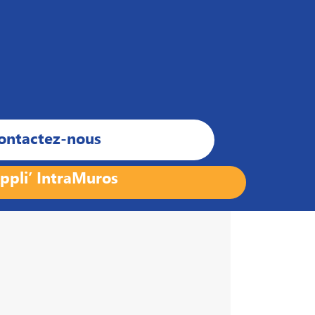
ontactez-nous
ppli’ IntraMuros