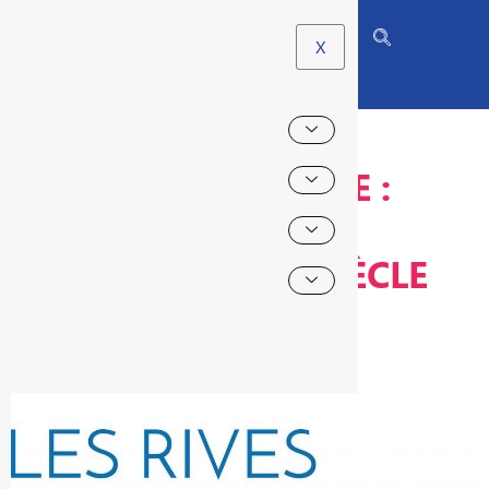
X
AU CINÉ-ENSEMBLE :
« DE GRANDS
CLASSIQUES DU SIÈCLE
DERNIER »