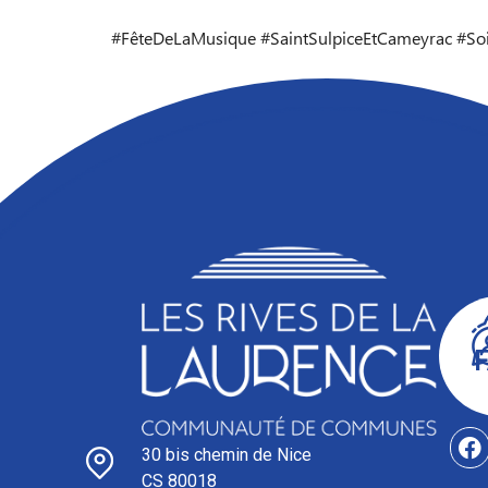
#FêteDeLaMusique #SaintSulpiceEtCameyrac #Soi
30 bis chemin de Nice
CS 80018