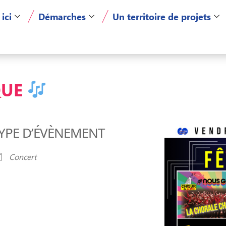
 ici
Démarches
Un territoire de projets
QUE
YPE D’ÉVÈNEMENT
Concert
er Google
iCalendar
Of