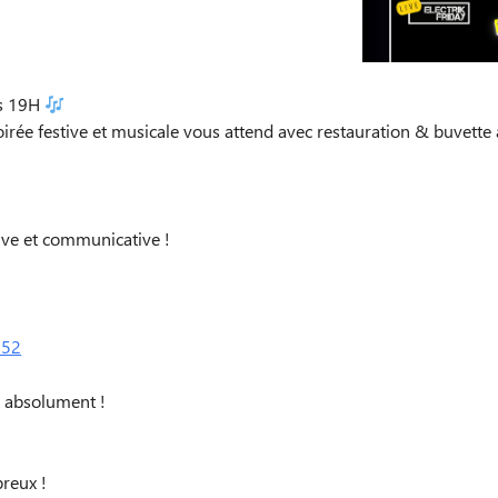
s 19H
irée festive et musicale vous attend avec restauration & buvette a
ive et communicative !
652
r absolument !
reux !