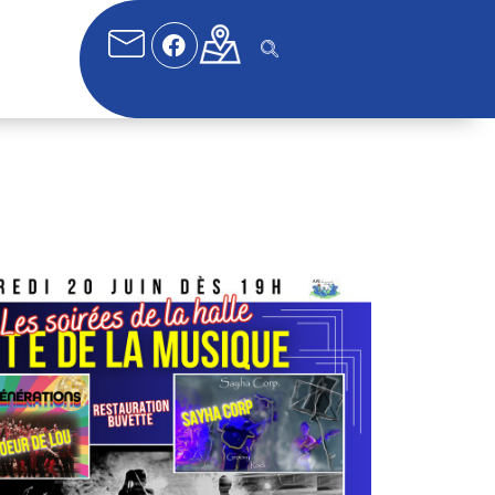
fice 365
Outlook Live