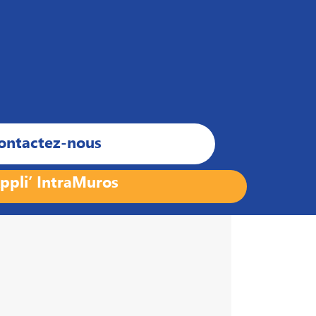
ontactez-nous
ppli’ IntraMuros
État/Pays