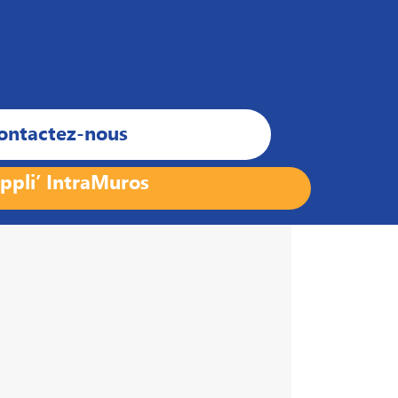
ontactez-nous
ppli’ IntraMuros