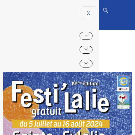
X
FESTI’LALIE